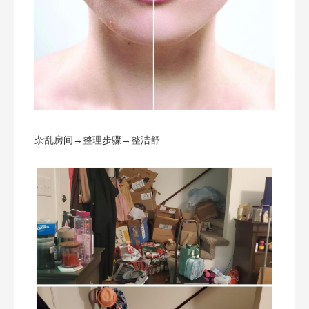
杂乱房间→整理步骤→整洁舒