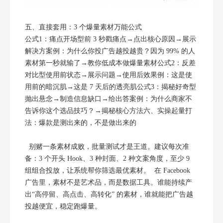
五、直接套用：3 个爆量素材万能公式
公式1：痛点开场型前 3 秒戳痛点→点出核心原因→展示
解决方案例：为什么你投广告越投越贵？因为 99% 的人
素材第一秒就输了→教你低成本做爆量素材公式2：反差
对比型使用前状态→展示问题→使用后效果例：这是使
用前的暗沉肌→这是 7 天后的透亮肌公式3：揭秘好奇型
抛出悬念→制造信息缺口→给出答案例：为什么商家不
告诉你这个选品技巧？→揭秘核心方法六、实操起量打
法：爆款是测出来的，不是做出来的
别赌一条素材成败，批量测试才是王道。建议每次准
备：3 个开头 Hook、3 种封面、2 种文案角度，至少 9
组组合投放，让系统帮你筛选最优素材。 在 Facebook
广告里，素材不是艺术品，而是数据工具。谁能持续产
出“高停留、高点击、高转化” 的素材，谁就能把广告越
投越便宜，稳定跑爆量。