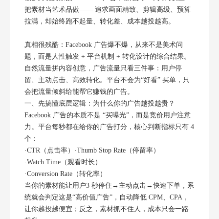
把素材当艺术品做—— 追求画面精致、剪辑高级、预算
拉满，却始终跑不起量、转化差、成本越投越高。
真相很残酷：Facebook 广告爆不爆，从来不是美术问
题，而是人性触发 + 平台机制 + 转化设计的综合结果。
自然流量拼内容创意，广告流量只看三件事：用户停
留、主动点击、高效转化。平台不会为“好看” 买单，只
会把流量倾斜给能帮它赚钱的广告。
一、先搞懂底层逻辑：为什么你的广告越投越贵？
Facebook 广告的本质不是 “买曝光”，而是竞价用户注意
力。平台每秒都在给你的广告打分，核心判断指标只有 4
个：
·CTR（点击率）·Thumb Stop Rate（停留率）
·Watch Time（观看时长）
·Conversion Rate（转化率）
当你的素材能让用户3 秒停住→主动点击→快速下单，系
统就会判定这是“高价值广告”，自动降低 CPM、CPA，
让你越投越便宜；反之，素材抓不住人，成本只会一路