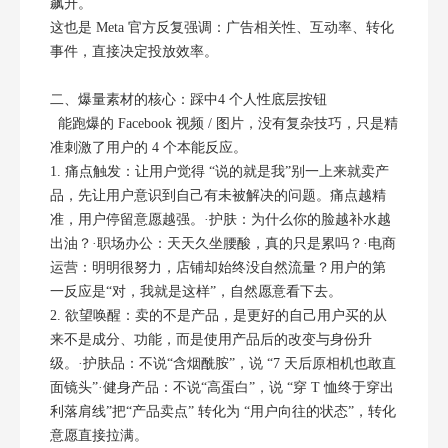
飙升。
这也是 Meta 官方反复强调：广告相关性、互动率、转化
事件，直接决定投放效率。
二、爆量素材的核心：踩中4 个人性底层按钮
能跑爆的 Facebook 视频 / 图片，没有复杂技巧，只是精
准刺激了用户的 4 个本能反应。
1. 痛点触发：让用户觉得 “说的就是我”别一上来就卖产
品，先让用户意识到自己有未被解决的问题。痛点越精
准，用户停留意愿越强。·护肤：为什么你的脸越补水越
出油？·职场办公：天天久坐腰酸，真的只是累吗？·电商
运营：明明很努力，店铺却始终没自然流量？用户的第
一反应是“对，我就是这样”，自然愿意看下去。
2. 欲望唤醒：卖的不是产品，是更好的自己用户买的从
来不是成分、功能，而是使用产品后的改变与身份升
级。·护肤品：不说“含烟酰胺”，说 “7 天后原相机也敢直
面镜头”·健身产品：不说“高蛋白”，说 “穿 T 恤终于穿出
利落肩线”把“产品卖点” 转化为 “用户向往的状态”，转化
意愿直接拉满。