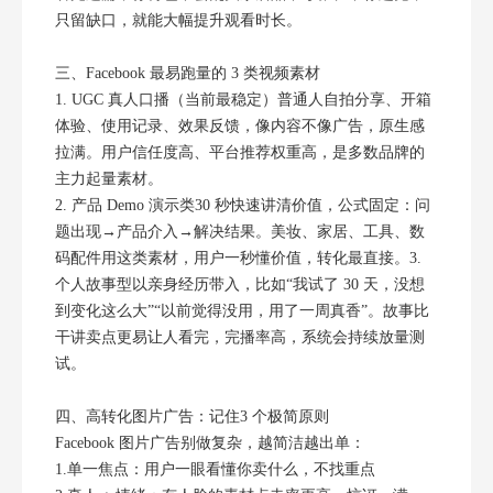
只留缺口，就能大幅提升观看时长。
三、Facebook 最易跑量的 3 类视频素材
1. UGC 真人口播（当前最稳定）普通人自拍分享、开箱
体验、使用记录、效果反馈，像内容不像广告，原生感
拉满。用户信任度高、平台推荐权重高，是多数品牌的
主力起量素材。
2. 产品 Demo 演示类30 秒快速讲清价值，公式固定：问
题出现→产品介入→解决结果。美妆、家居、工具、数
码配件用这类素材，用户一秒懂价值，转化最直接。3.
个人故事型以亲身经历带入，比如“我试了 30 天，没想
到变化这么大”“以前觉得没用，用了一周真香”。故事比
干讲卖点更易让人看完，完播率高，系统会持续放量测
试。
四、高转化图片广告：记住3 个极简原则
Facebook 图片广告别做复杂，越简洁越出单：
1.单一焦点：用户一眼看懂你卖什么，不找重点