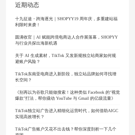
近期动态
十九征途・跨海逐光｜SHOPYY19 周年庆，多重建站福
利限时来袭！
圆满收官｜AI 赋能跨境电商达人合作展落幕，SHOPYY
与行业共探出海新机遇
关于 AI 生成素材，TikTok 又发新规独立站商家如何规
避账户风险？
TikTok东南亚电商进入新阶段，独立站品牌如何寻找增
长空间？
《别再以为谷歌只能做搜索！这种类似 Facebook 的“视觉
爆款”打法，帮你撬动 YouTube 与 Gmail 的亿级流量》
TikTok独立站广告进入精细化运营时代，如何借助AIGC
实现高效增长？
TikTok广告账户又花不出去钱？帮你深度剖析一下几个