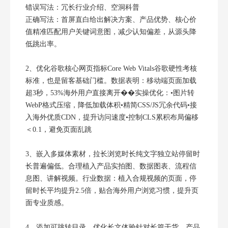
错误写法：冗长行业介绍、空洞科普
正确写法：首屏直白给出解决方案、产品优势、核心价
值精准匹配用户关键词意图，减少认知偏差，从源头降
低跳出率。
2、优化谷歌核心网页指标Core Web Vitals谷歌硬性考核
标准，也是留客基础门槛。数据表明：移动端页面加载
超3秒，53%海外用户直接离开��实操优化：•图片转
WebP格式压缩，降低加载体积•精简CSS/JS冗余代码•接
入海外优质CDN，提升访问速度•控制CLS累积布局偏移
＜0.1，避免页面乱跳
3、嵌入多媒体素材，拉长浏览时长纯文字独立站停留时
长普遍偏低。合理植入产品实拍图、数据图表、流程信
息图、讲解视频。行业数据：植入合规视频的页面，停
留时长平均提升2.5倍，贴合海外用户浏览习惯，提升页
面专业质感。
4、添加可跳转目录，优化长文体验针对长篇干货、产品