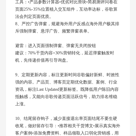
工具：•产品参数计算器•优劣对比滑块•简易测评问卷在
页面25%-35%位置植入交互组件，互动率达标，谷歌算
法会判定页面优质。
8、严控广告弹窗，规避海外用户反感点海外用户极其排
斥强制弹窗、悬浮广告、频繁弹窗表单。
避雷：进入页面强制弹窗、弹窗无关闭按钮
建议：70%干货内容+30%营销转化，延迟弹窗触发时
机，先传递价值再引导询盘。
9、定期更新内容，标注更新时间谷歌偏好新鲜、时效性
强的内容。产品页、博客页定期优化数据、案例、行业
资讯，标注Last Updated更新标签。既降低用户陈旧内容
抵触感，又能向谷歌传递页面活跃信号，助力排名维稳
上涨。
10、结尾留存钩子，减少直接退出率页面结尾不要生硬
收尾，做好留存引导：•推荐相关干货博文•展示真实海外
客户案例•添加免费资料、样品领取入口弱化营销感，用