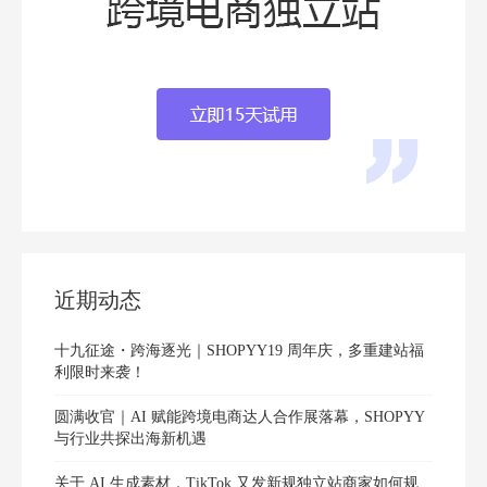
近期动态
十九征途・跨海逐光｜SHOPYY19 周年庆，多重建站福
利限时来袭！
圆满收官｜AI 赋能跨境电商达人合作展落幕，SHOPYY
与行业共探出海新机遇
关于 AI 生成素材，TikTok 又发新规独立站商家如何规