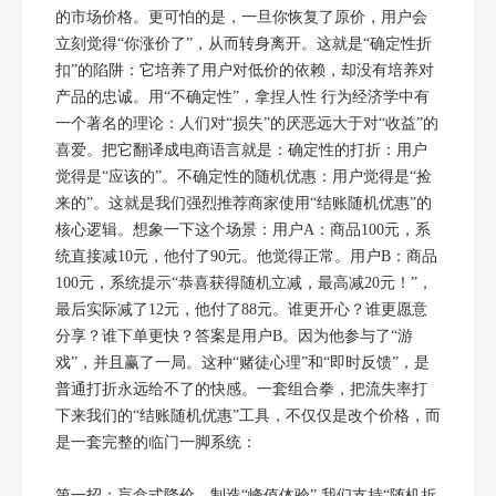
的市场价格。更可怕的是，一旦你恢复了原价，用户会
立刻觉得“你涨价了”，从而转身离开。这就是“确定性折
扣”的陷阱：它培养了用户对低价的依赖，却没有培养对
产品的忠诚。用“不确定性”，拿捏人性 行为经济学中有
一个著名的理论：人们对“损失”的厌恶远大于对“收益”的
喜爱。把它翻译成电商语言就是：确定性的打折：用户
觉得是“应该的”。不确定性的随机优惠：用户觉得是“捡
来的”。这就是我们强烈推荐商家使用“结账随机优惠”的
核心逻辑。想象一下这个场景：用户A：商品100元，系
统直接减10元，他付了90元。他觉得正常。用户B：商品
100元，系统提示“恭喜获得随机立减，最高减20元！”，
最后实际减了12元，他付了88元。谁更开心？谁更愿意
分享？谁下单更快？答案是用户B。因为他参与了“游
戏”，并且赢了一局。这种“赌徒心理”和“即时反馈”，是
普通打折永远给不了的快感。一套组合拳，把流失率打
下来我们的“结账随机优惠”工具，不仅仅是改个价格，而
是一套完整的临门一脚系统：
第一招：盲盒式降价，制造“峰值体验” 我们支持“随机折