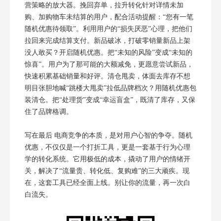
营策略的放大器。挽回弃单，拉升转化针对详情未加
购、加购物车未结算的用户，配合活动提醒：“您有一笔
随机优惠待领取”。利用用户的“损失厌恶”心理，把他们
拉回来完成结算支付。新品破冰，打破零销量新品上架
没人敢买？开启随机优惠。把“未知的风险”变成“未知的
惊喜”。用户为了那可能的大额减免，更愿意尝试新品，
快速积累基础销量和好评。清仓甩卖，体面去库存不想
明目张胆地喊“跳楼大甩卖”拉低品牌档次？用随机优惠包
装清仓。把“处理货”变成“幸运盲盒”，既清了库存，又保
住了品牌格调。
写在最后 电商竞争的本质，是对用户心智的争夺。随机
优惠，不仅仅是一个打折工具，更是一套基于行为心理
学的转化系统。它用极低的成本，撬动了用户的情绪开
关，解决了“流量贵、转化低、复购难”的三大顽疾。现
在，这套工具已经全面上线。别让你的流量，再一次白
白流失。