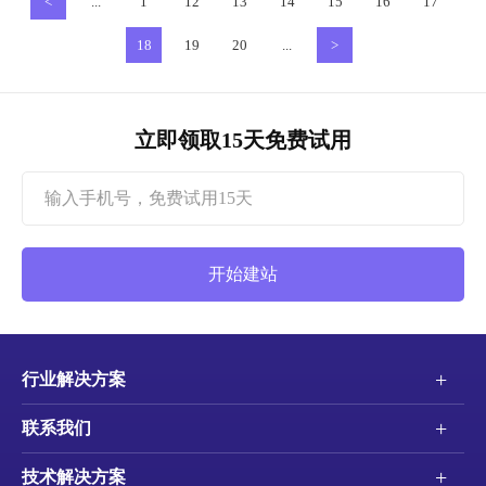
<
...
1
12
13
14
15
16
17
利不错过 ...
18
19
20
...
>
立即领取15天免费试用
开始建站
+
行业解决方案
+
联系我们
+
技术解决方案