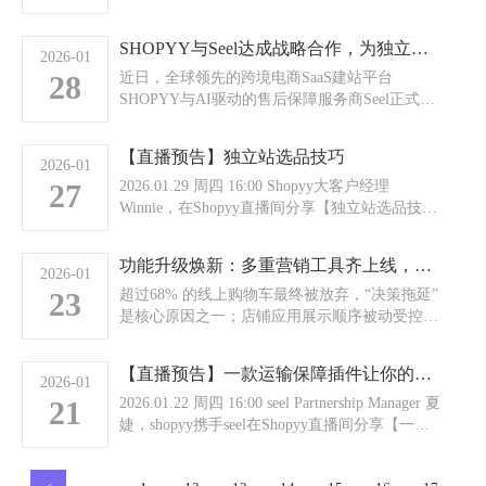
影响力，在不到四年时间内创造了6.3亿美元销售
额的惊人业绩。这一成就不仅超越了Tom Ford、
SHOPYY与Seel达成战略合作，为独立站卖家注入“确定性”增长新动力
MAC等传统品牌的增长速度，更揭示了数字时代
2026-01
28
品牌建设的新范式。Kylie Cosmetics的成功并非
近日，全球领先的跨境电商SaaS建站平台
偶然，而是基于一套精心设计的DTC战略，其独
SHOPYY与AI驱动的售后保障服务商Seel正式宣
立站则是这一战略的核心执行平台。 一、明星IP
布达成战略合作。此次合作标志着SHOPYY在完
与品牌叙...
善其独立站卖家服务生态上迈出关键一步，Seel
【直播预告】独立站选品技巧
领先的“Worry-Free”售后保障解决方案将通过
2026-01
27
SHOPYY平台，高效触达广大中国出海品牌，共
2026.01.29 周四 16:00 Shopyy大客户经理
同破解跨境电商的售后信任难题，驱动业务高质
Winnie，在Shopyy直播间分享【独立站选品技
量增长。 破解信任困局，共筑增长基石 在跨境
巧】扫海报上面的二维码预约直播，成为我们忠
电商领域...
实听众，直播福利不错过 ...
功能升级焕新：多重营销工具齐上线，全面驱动店铺转化增收
2026-01
23
超过68% 的线上购物车最终被放弃，“决策拖延”
是核心原因之一；店铺应用展示顺序被动受控，
无法匹配核心经营策略；运费险权益感知弱，用
户下单顾虑难消除；品牌公益行动难可视化，难
【直播预告】一款运输保障插件让你的店铺提升转化
以深化用户情感连接…… 这些经营痛点，现在都
2026-01
21
有了针对性解决方案！ 本次功能升级，我们围绕
2026.01.22 周四 16:00 seel Partnership Manager 夏
转化提速、展示自主、信任增强、品牌升温四大
婕，shopyy携手seel在Shopyy直播间分享【一款
核心需求，同步上线多个实用功能，全方位助力
运输保障插件让你的店铺提升转化】扫海报上面
的二维码预约直播，成为我们忠实听众，直播福
商家高效增收。 倒计时的终极回报...